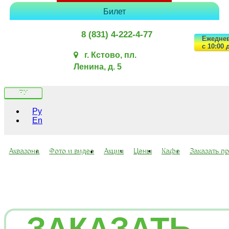
Билет
8 (831) 4-222-4-77
Ежедне
с 10:00 
г. Кстово, пл.
Ленина, д. 5
РУ
Ру
En
Аквазона
Фото и видео
Акции
Цены
Кафе
Заказать п
ЗАКАЗАТЬ