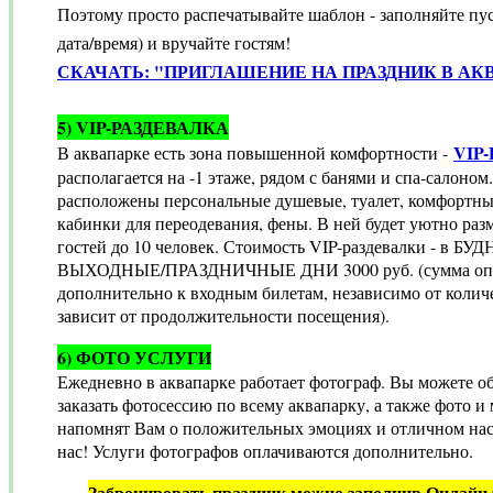
Поэтому просто р
аспечатывайте шаблон - заполняйте пус
дата/время) и вручайте гостям!
СКАЧАТЬ: "ПРИГЛАШЕНИЕ НА ПРАЗДНИК В АК
5)
VIP-РАЗДЕВАЛКА
VIP
В аквапарке есть зона повышенной комфортности -
располагается на -1 этаже, рядом с банями и спа-салоном
расположены персональные душевые, туалет, комфортн
кабинки для переодевания, фены. В ней будет уютно раз
гостей до 10 человек. Стоимость VIP-раздевалки - в БУ
ВЫХОДНЫЕ/ПРАЗДНИЧНЫЕ ДНИ 3000 руб. (сумма опл
дополнительно к входным билетам, независимо от количе
зависит от продолжительности посещения).
6) ФОТО УСЛУГИ
Ежедневно в аквапарке работает фотограф. Вы можете об
заказать фотосессию по всему аквапарку, а также фото и
напомнят Вам о положительных эмоциях и отличном нас
нас! Услуги фотографов оплачиваются дополнительно.
Забронировать праздник можно заполнив Онлайн з