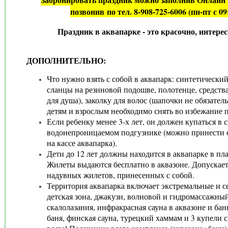
позвонив
по тел. 8-908-725-6006
(пн-пт с 09
Праздник в аквапарке - э
то красочно, интере
ДОПОЛНИТЕЛЬНО:
Что нужно взять с собой в аквапарк: синтетически
сланцы на резиновой подошве, полотенце, средства
для душа), заколку для волос (шапочки не обязател
детям и взрослым необходимо снять во избежание 
Если ребенку менее 3-х лет, он должен купаться в
водонепроницаемом подгузнике (можно принести с
на кассе аквапарка).
Дети до 12 лет должны находится в аквапарке в пл
Жилеты выдаются бесплатно в аквазоне. Допускает
надувных жилетов, принесенных с собой.
Территория аквапарка включает экстремальные и с
детская зона, джакузи, волновой и гидромассажный
скалолазания, инфракрасная сауна в аквазоне и ба
баня, финская сауна, турецкий хаммам и 3 купели 