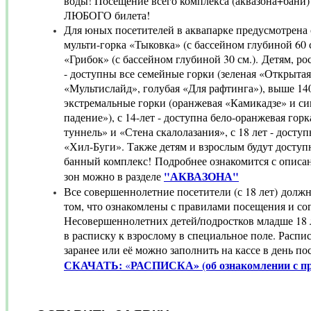
воды! Посещение всего комплекса (аквазона+бани)
ЛЮБОГО билета!
Д
ля юных посетителей в аквапарке предусмотрена о
мульти-горка «Тыковка» (с бассейном глубиной 60 
«Грибок» (с бассейном глубиной 30 см.).
Детям, ро
- доступны все семейные горки (зеленая «Открытая
«Мультислайд», голубая «Для рафтинга»), выше 140
экстремальные горки (оранжевая «Камикадзе» и си
падение»), с 14-лет - доступна бело-оранжевая го
туннель» и «Стена скалолазания», с 18 лет - досту
«Хил-Буги». Также детям и взрослым будут доступ
банный комплекс!
Подробнее ознакомится с описа
"АКВАЗОНА"
зон можно в разделе
Все совершеннолетние посетители (с 18 лет) долж
том, что ознакомлены с правилами посещения и со
Несовершеннолетних детей/подростков младше 18 
в расписку к взрослому в специальное поле. Расп
заранее или её можно заполнить на кассе в день по
СКАЧАТЬ:
РАСПИСКА» (об ознакомлении с п
«