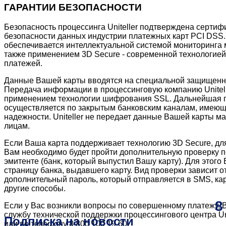
ГАРАНТИИ БЕЗОПАСНОСТИ
Безопасность процессинга Uniteller подтверждена сертиф
безопасности данных индустрии платежных карт PCI DSS
обеспечивается интеллектуальной системой мониторинга 
также применением 3D Secure - современной технологией
платежей.
Данные Вашей карты вводятся на специальной защищенн
Передача информации в процессинговую компанию Unitell
применением технологии шифрования SSL. Дальнейшая 
осуществляется по закрытым банковским каналам, имею
надежности. Uniteller не передает данные Вашей карты м
лицам.
Если Ваша карта поддерживает технологию 3D Secure, дл
Вам необходимо будет пройти дополнительную проверку п
эмитенте (банк, который выпустил Вашу карту). Для этого
страницу банка, выдавшего карту. Вид проверки зависит от
дополнительный пароль, который отправляется в SMS, ка
другие способы.
8
Если у Вас возникли вопросы по совершенному платежу, 
службу технической поддержки процессингового центра Unite
Подписка на новости
или по телефону 8 800 100 19 60.