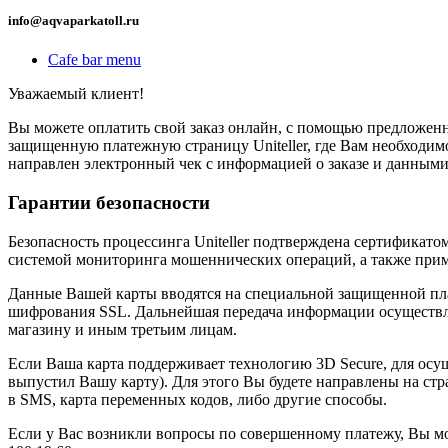
info@aqvaparkatoll.ru
Cafe bar menu
Уважаемый клиент!
Вы можете оплатить свой заказ онлайн, с помощью предложенны
защищенную платежную страницу Uniteller, где Вам необходимо
направлен электронный чек с информацией о заказе и данными
Гарантии безопасности
Безопасность процессинга Uniteller подтверждена сертификат
системой мониторинга мошеннических операций, а также прим
Данные Вашей карты вводятся на специальной защищенной пла
шифрования SSL. Дальнейшая передача информации осуществля
магазину и иным третьим лицам.
Если Ваша карта поддерживает технологию 3D Secure, для осу
выпустил Вашу карту). Для этого Вы будете направлены на стр
в SMS, карта переменных кодов, либо другие способы.
Если у Вас возникли вопросы по совершенному платежу, Вы може