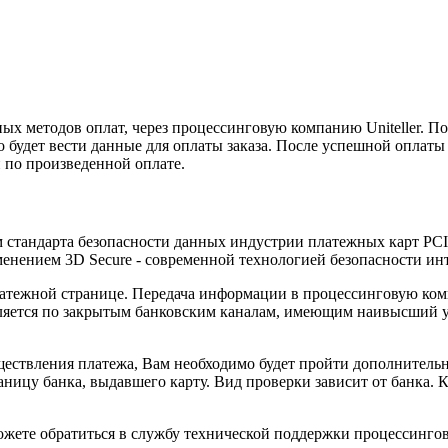
х методов оплат, через процессинговую компанию Uniteller. По
 будет вести данные для оплаты заказа. После успешной оплаты
 по произведенной оплате.
ом стандарта безопасности данных индустрии платежных карт PC
енением 3D Secure - современной технологией безопасности ин
тежной странице. Передача информации в процессинговую комп
ется по закрытым банковским каналам, имеющим наивысший уро
ществления платежа, Вам необходимо будет пройти дополнительн
аницу банка, выдавшего карту. Вид проверки зависит от банка. 
те обратиться в службу технической поддержки процессингового 