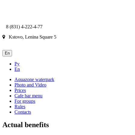
8 (831) 4-222-4-77
Kstovo, Lenina Square 5
En
Ру
En
Aquazone waterpark
Photo and Video
Prices
Cafe bar menu
For groups
Rules
Contacts
Actual benefits